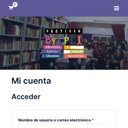
Ir
Obligatorio
Obligatorio
Main
al
Men
contenido
Mi cuenta
Acceder
Nombre de usuario o correo electrónico
*