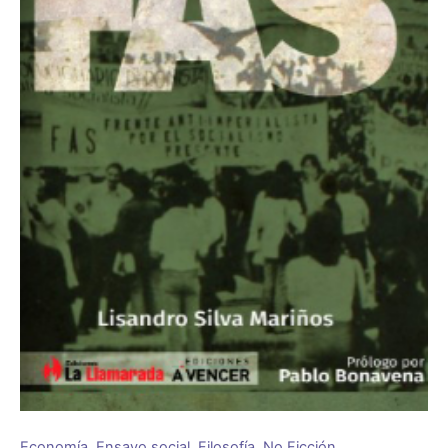
Economía
,
Ensayo social
,
Filosofía
,
No Ficción