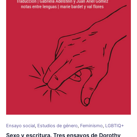
Ensayo social
,
Estudios de género
,
Feminismo
,
LGBTIQ+
Sexo y escritura. Tres ensayos de Dorothy