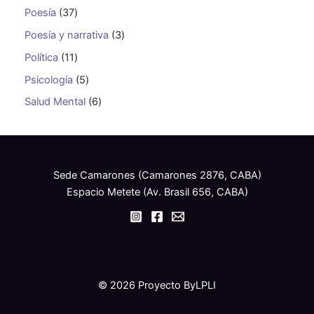
Poesía
37
Poesía y narrativa
3
Política
11
Psicología
5
Salud Mental
6
Sede Camarones (Camarones 2876, CABA)
Espacio Metete (Av. Brasil 656, CABA)
© 2026 Proyecto ByLPLI