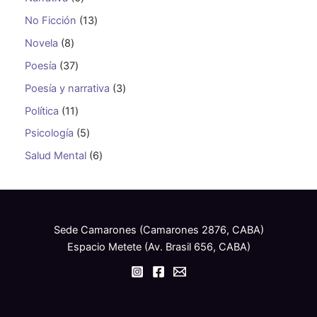
No Ficción
13
Novela
8
Poesía
37
Poesía y narrativa
3
Política
11
Psicología
5
Salud Mental
6
Sede Camarones (Camarones 2876, CABA)
Espacio Metete (Av. Brasil 656, CABA)